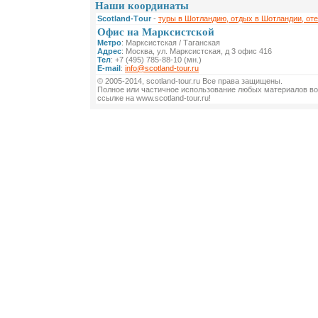
Наши координаты
Scotland-Тour
-
туры в Шотландию, отдых в Шотландии, от
Офис на Марксистской
Метро
: Марксистская / Таганская
Адрес
: Москва, ул. Марксистская, д 3 офис 416
Тел
: +7 (495) 785-88-10 (мн.)
E-mail
:
info@scotland-tour.ru
© 2005-2014, scotland-tour.ru Все права защищены.
Полное или частичное использование любых материалов во
ссылке на www.scotland-tour.ru!