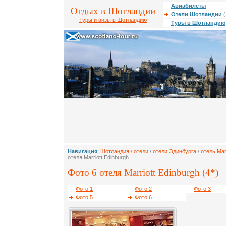
Авиабилеты
Отдых в Шотландии
Отели Шотландии
(
Туры и визы в Шотландию
Туры в Шотландию
Навигация
:
Шотландия
/
отели
/
отели Эдинбурга
/
отель Mar
отеля Marriott Edinburgh
Фото 6 отеля Marriott Edinburgh (4*)
Фото 1
Фото 2
Фото 3
Фото 5
Фото 6