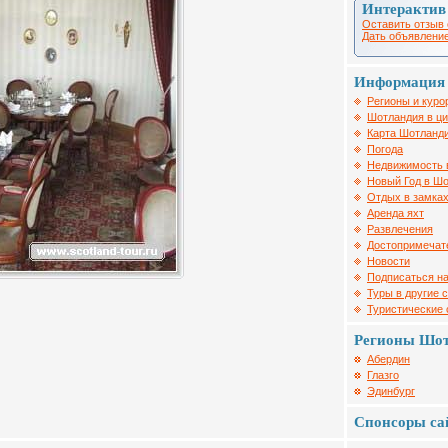
Интерактив
Оставить отзыв 
Дать объявление
Информация 
Регионы и куро
Шотландия в ц
Карта Шотланд
Погода
Недвижимость 
Новый Год в Ш
Отдых в замка
Аренда яхт
Развлечения
Достопримечат
Новости
Подписаться на
Туры в другие 
Туристические
Регионы Шо
Абердин
Глазго
Эдинбург
Спонсоры са