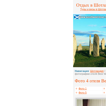
Отдых в Шотл
Туры и визы в Шотл
Навигация
:
Шотландия
/
фотографии отеля Best We
Фото 4 отеля Bes
Фото 1
Фото 5