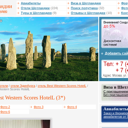
Авиабилеты
Виза в Шотландию
Фор
андии
Отели Шотландии
(224)
Поиск попутчика
(32)
Фот
андию
Туры в Шотландию
(9)
Отзывы о Шотландии
(10)
Кон
Добавить сай
отели
/
отели Эдинбурга
/
отель Best Western Scores HotelL
/
Виза в Шот
stern Scores HotelL
С приглашением 
Без приглашения 
t Western Scores HotelL (3*)
Фото 2
Фото 3
Фото 4
Авиабилет
Фото 6
Заказ и брониро
авиабилетов от 5