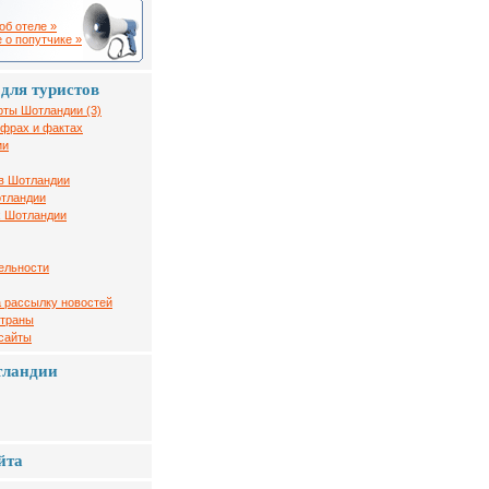
об отеле »
 о попутчике »
для туристов
рты Шотландии (3)
ифрах и фактах
ии
в Шотландии
отландии
х Шотландии
ельности
 рассылку новостей
страны
 сайты
тландии
йта