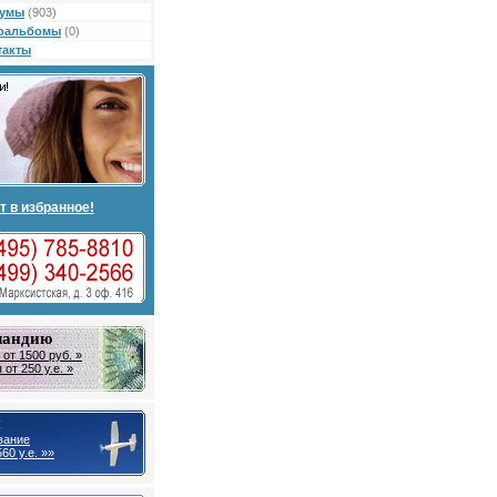
умы
(903)
оальбомы
(0)
такты
т в избранное!
ландию
от 1500 руб. »
от 250 у.е. »
ы
вание
60 у.е. »»