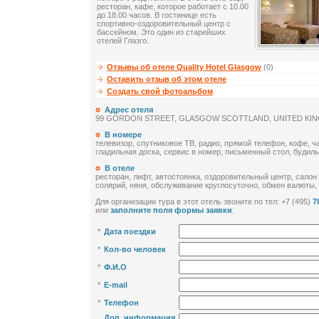
ресторан, кафе, которое работает с 10.00
до 18.00 часов. В гостинице есть
спортивно-оздоровительный центр с
бассейном. Это один из старейших
отелей Глазго.
Отзывы об отеле Quality Hotel Glasgow
(0)
Оставить отзыв об этом отеле
Создать свой фотоальбом
Адрес отеля
99 GORDON STREET, GLASGOW SCOTTLAND, UNITED KI
В номере
телевизор, спутниковое ТВ, радио, прямой телефон, кофе, ча
гладильная доска, сервис в номер, письменный стол, будиль
В отеле
ресторан, лифт, автостоянка, оздоровительный центр, салон 
солярий, няня, обслуживание круглосуточно, обмен валюты,
Для организации тура в этот отель звоните по тел: +7 (495)
7
или
заполните поля формы заявки
:
*
Дата поездки
*
Кол-во человек
*
Ф.И.О
*
E-mail
*
Телефон
Доп. информация