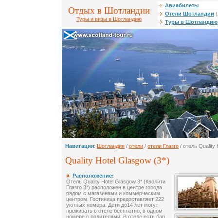
Авиабилеты
Отдых в Шотландии
Отели Шотландии
(
Туры и визы в Шотландию
Туры в Шотландию
Навигация
:
Шотландия
/
отели
/
отели Глазго
/ отель Quality
Quality Hotel Glasgow (3*)
Расположение:
Отель Quality Hotel Glasgow 3* (Кволити
Глазго 3*) расположен в центре города
рядом с магазинами и коммерческим
центром. Гостиница предоставляет 222
уютных номера. Дети до14 лет могут
проживать в отеле бесплатно, в одном
номере с родителями. В отеле есть бар,