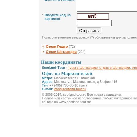
*
Введите код на
картинке
Поля, отмеченные звездочкой (*) обязательны для заполнен
Отели Глазго
(72)
Отели Шотландии
(224)
Наши координаты
Scotland-Тour
-
туры в Шотландию, отдых в Шотландии, от
Офис на Марксистской
Метро
: Марксистская / Таганская
Адрес
: Москва, ул. Марксистская, д 3 офис 416
Тел
: +7 (495) 785-88-10 (мн.)
E-mail
:
info@scotland-tour.ru
© 2005-2014, scotland-tour.ru Все права защищены.
Полное или частичное использование любых материалов во
ссылке на www.scotland-tour.ru!