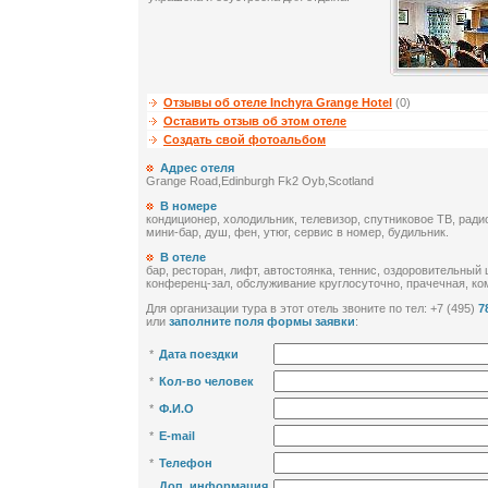
Отзывы об отеле Inchyra Grange Hotel
(0)
Оставить отзыв об этом отеле
Создать свой фотоальбом
Адрес отеля
Grange Road,Edinburgh Fk2 Oyb,Scotland
В номере
кондиционер, холодильник, телевизор, спутниковое ТВ, ради
мини-бар, душ, фен, утюг, сервис в номер, будильник.
В отеле
бар, ресторан, лифт, автостоянка, теннис, оздоровительный 
конференц-зал, обслуживание круглосуточно, прачечная, ко
Для организации тура в этот отель звоните по тел: +7 (495)
7
или
заполните поля формы заявки
:
*
Дата поездки
*
Кол-во человек
*
Ф.И.О
*
E-mail
*
Телефон
Доп. информация