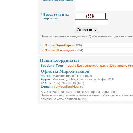
*
Введите код на
картинке
Поля, отмеченные звездочкой (*) обязательны для заполнен
Отели Эдинбурга
(120)
Отели Шотландии
(224)
Наши координаты
Scotland-Тour
-
туры в Шотландию, отдых в Шотландии, от
Офис на Марксистской
Метро
: Марксистская / Таганская
Адрес
: Москва, ул. Марксистская, д 3 офис 416
Тел
: +7 (495) 785-88-10 (мн.)
E-mail
:
info@scotland-tour.ru
© 2005-2014, scotland-tour.ru Все права защищены.
Полное или частичное использование любых материалов во
ссылке на www.scotland-tour.ru!