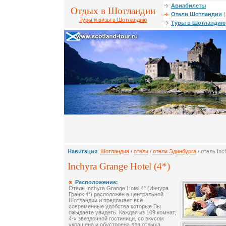
Авиабилеты
Отдых в Шотландии
Отели Шотландии
(
Туры и визы в Шотландию
Туры в Шотландию
Навигация
:
Шотландия
/
отели
/
отели Эдинбурга
/ отель Inc
Inchyra Grange Hotel (4*)
Расположение:
Отель Inchyra Grange Hotel 4* (Инчура
Гранж 4*) расположен в центральной
Шотландии и предлагает все
современные удобства которые Вы
ожыдаете увидеть. Каждая из 109 комнат,
4-х звездочной гостиници, со вкусом
украшена и обустроена для отдыха.